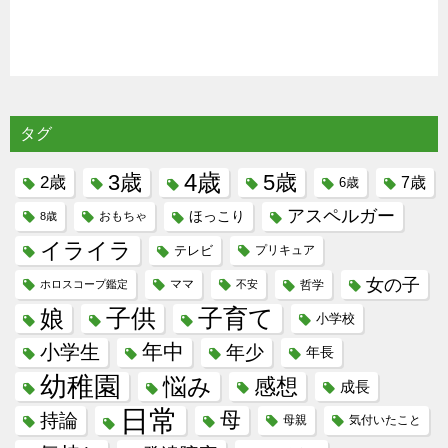
タグ
4歳
3歳
5歳
2歳
7歳
6歳
アスペルガー
ほっこり
8歳
おもちゃ
イライラ
テレビ
プリキュア
女の子
ホロスコープ鑑定
ママ
不安
哲学
子供
子育て
娘
小学校
年中
小学生
年少
年長
幼稚園
悩み
感想
成長
日常
母
持論
母親
気付いたこと