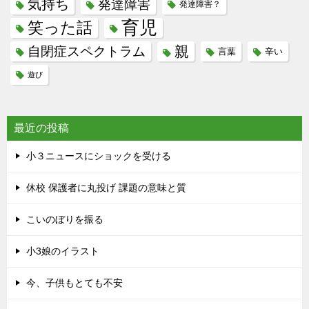
気持ち
発達障害
発達障害？
育児
笑った話
親
自閉症スペクトラム
言葉
辛い
遊び
最近の投稿
小３ニュースにショックを受ける
休校 保護者に丸投げ 課題の意味と質
こいのぼりを振る
小3娘のイラスト
今、子供もとても不安