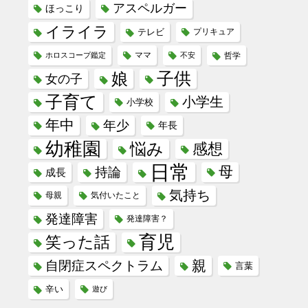
アスペルガー
ほっこり
イライラ
テレビ
プリキュア
ホロスコープ鑑定
ママ
不安
哲学
子供
娘
女の子
子育て
小学生
小学校
年中
年少
年長
幼稚園
悩み
感想
日常
母
持論
成長
気持ち
母親
気付いたこと
発達障害
発達障害？
育児
笑った話
親
自閉症スペクトラム
言葉
辛い
遊び