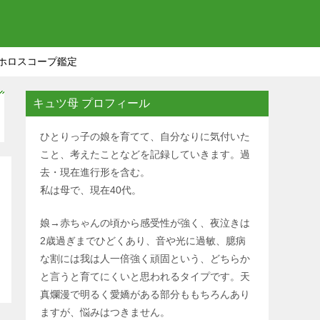
ホロスコープ鑑定
キュツ母 プロフィール
ひとりっ子の娘を育てて、自分なりに気付いた
こと、考えたことなどを記録していきます。過
去・現在進行形を含む。
私は母で、現在40代。
娘→赤ちゃんの頃から感受性が強く、夜泣きは
2歳過ぎまでひどくあり、音や光に過敏、臆病
な割には我は人一倍強く頑固という、どちらか
と言うと育てにくいと思われるタイプです。天
真爛漫で明るく愛嬌がある部分ももちろんあり
ますが、悩みはつきません。