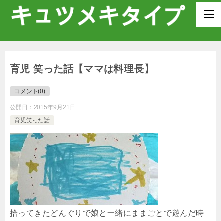
育児 笑った話【ママは料理長】
コメント(0)
公開日：
2015年9月21日
育児笑った話
_
_
拾ってきたどんぐりで娘と一緒にままごとで遊んだ時