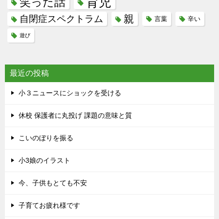
育児
笑った話
親
自閉症スペクトラム
言葉
辛い
遊び
最近の投稿
小３ニュースにショックを受ける
休校 保護者に丸投げ 課題の意味と質
こいのぼりを振る
小3娘のイラスト
今、子供もとても不安
子育てお疲れ様です