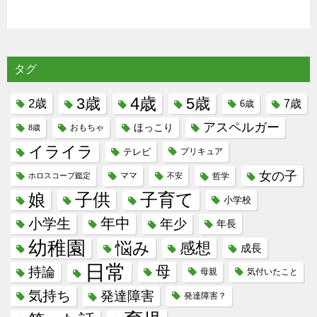
タグ
4歳
3歳
5歳
2歳
7歳
6歳
アスペルガー
ほっこり
8歳
おもちゃ
イライラ
テレビ
プリキュア
女の子
ホロスコープ鑑定
ママ
不安
哲学
子供
子育て
娘
小学校
年中
小学生
年少
年長
幼稚園
悩み
感想
成長
日常
母
持論
母親
気付いたこと
気持ち
発達障害
発達障害？