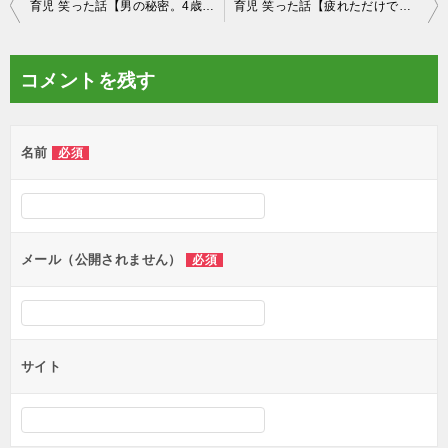
投
育児 笑った話【男の秘密。4歳娘衝撃の質問。】
育児 笑った話【疲れただけで良いことなかった日。】
稿
ナ
コメントを残す
ビ
ゲ
名前
必須
ー
シ
ョ
ン
メール（公開されません）
必須
サイト