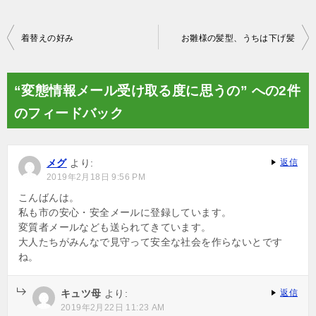
投
着替えの好み
お雛様の髪型、うちは下げ髪
稿
ナ
“変態情報メール受け取る度に思うの” への2件
ビ
のフィードバック
ゲ
ー
メグ
より:
返信
シ
2019年2月18日 9:56 PM
ョ
こんばんは。
私も市の安心・安全メールに登録しています。
ン
変質者メールなども送られてきています。
大人たちがみんなで見守って安全な社会を作らないとです
ね。
キュツ母
より:
返信
2019年2月22日 11:23 AM