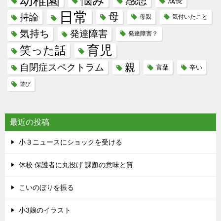
幼稚園
悩み
感想
成長
日常
母
持論
母親
気付いたこと
気持ち
発達障害
発達障害？
育児
笑った話
親
自閉症スペクトラム
言葉
辛い
遊び
最近の投稿
小３ニュースにショックを受ける
休校 保護者に丸投げ 課題の意味と質
こいのぼりを振る
小3娘のイラスト