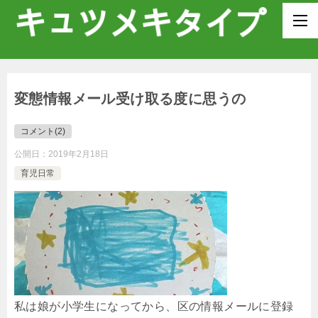
変態情報メール受け取る度に思うの
コメント(2)
公開日：
2019年2月18日
育児日常
_
_
私は娘が小学生になってから、区の情報メールに登録