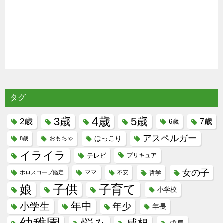
タグ
4歳
3歳
5歳
2歳
7歳
6歳
アスペルガー
ほっこり
8歳
おもちゃ
イライラ
テレビ
プリキュア
女の子
ホロスコープ鑑定
ママ
不安
哲学
子供
子育て
娘
小学校
年中
小学生
年少
年長