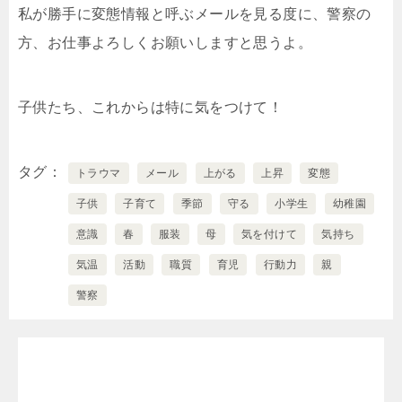
私が勝手に変態情報と呼ぶメールを見る度に、警察の
方、お仕事よろしくお願いしますと思うよ。
子供たち、これからは特に気をつけて！
タグ
トラウマ
メール
上がる
上昇
変態
子供
子育て
季節
守る
小学生
幼稚園
意識
春
服装
母
気を付けて
気持ち
気温
活動
職質
育児
行動力
親
警察