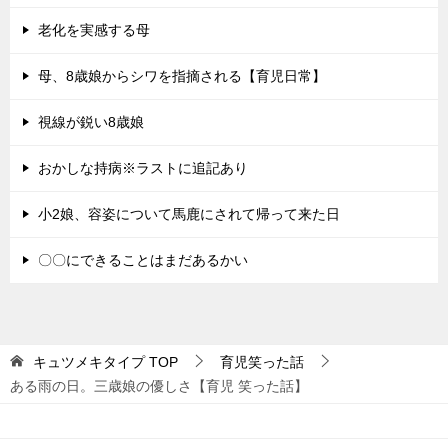
老化を実感する母
母、8歳娘からシワを指摘される【育児日常】
視線が鋭い8歳娘
おかしな持病※ラストに追記あり
小2娘、容姿について馬鹿にされて帰って来た日
〇〇にできることはまだあるかい
キュツメキタイプ
TOP
育児笑った話
ある雨の日。三歳娘の優しさ【育児 笑った話】