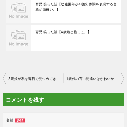
育児 笑った話【幼稚園年少4歳娘 体調を表現する言
葉が面白い。】
育児 笑った話【4歳娘と抱っこ。】
投
3歳娘が私を薄目で見つめてきた。【育児 笑った話】
1歳代の言い間違いはかわいかったな、、。【育児 笑った話】
稿
ナ
コメントを残す
ビ
ゲ
名前
必須
ー