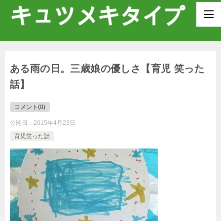
ある雨の日。三歳娘の優しさ【育児 笑った
話】
コメント(0)
公開日：
2015年4月23日
育児笑った話
_
_