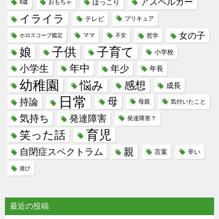
アスペルガー
ほっこり
8歳
おもちゃ
イライラ
テレビ
プリキュア
女の子
ホロスコープ鑑定
ママ
不安
哲学
子供
子育て
娘
小学校
年中
小学生
年少
年長
幼稚園
悩み
感想
成長
日常
母
持論
母親
気付いたこと
気持ち
発達障害
発達障害？
育児
笑った話
親
自閉症スペクトラム
言葉
辛い
遊び
最近の投稿