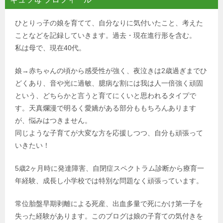
ひとりっ子の娘を育てて、自分なりに気付いたこと、考えた
ことなどを記録していきます。過去・現在進行形を含む。
私は母で、現在40代。
娘→赤ちゃんの頃から感受性が強く、夜泣きは2歳過ぎまでひ
どくあり、音や光に過敏、臆病な割には我は人一倍強く頑固
という、どちらかと言うと育てにくいと思われるタイプで
す。天真爛漫で明るく愛嬌がある部分ももちろんあります
が、悩みはつきません。
同じような子育てが大変な方を応援しつつ、自分も頑張って
いきたい！
5歳2ヶ月時に発達障害、自閉症スペクトラム診断から療育一
年経験、成長し小学校では特別な問題なく頑張っています。
常位胎盤早期剥離による死産、出血多量で死にかけ第一子を
失った経験があります。このブログは娘の子育ての気付きを