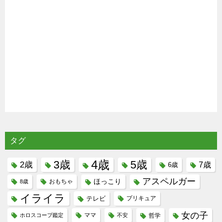
タグ
4歳
3歳
5歳
2歳
7歳
6歳
アスペルガー
ほっこり
8歳
おもちゃ
イライラ
テレビ
プリキュア
女の子
ホロスコープ鑑定
ママ
不安
哲学