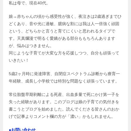
私は母で、現在40代。
娘→赤ちゃんの頃から感受性が強く、夜泣きは2歳過ぎまでひ
どくあり、音や光に過敏、臆病な割には我は人一倍強く頑固
という、どちらかと言うと育てにくいと思われるタイプで
す。天真爛漫で明るく愛嬌がある部分ももちろんあります
が、悩みはつきません。
同じような子育てが大変な方を応援しつつ、自分も頑張って
いきたい！
5歳2ヶ月時に発達障害、自閉症スペクトラム診断から療育一
年経験、成長し小学校では特別な問題なく頑張っています。
常位胎盤早期剥離による死産、出血多量で死にかけ第一子を
失った経験があります。このブログは娘の子育ての気付きを
書こうとブログを始めました。読んでくださる皆さんのおか
げで記事よりコメント欄の方が「濃い」かもしれません。
●お問い合わせ