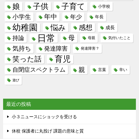
子供
子育て
娘
小学校
年中
小学生
年少
年長
幼稚園
悩み
感想
成長
日常
母
持論
母親
気付いたこと
気持ち
発達障害
発達障害？
育児
笑った話
親
自閉症スペクトラム
言葉
辛い
遊び
最近の投稿
小３ニュースにショックを受ける
休校 保護者に丸投げ 課題の意味と質