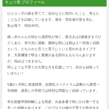
キュツ母 プロフィール
ひとりっ子の娘を育てて、自分なりに気付いたこと、考えた
ことなどを記録していきます。過去・現在進行形を含む。
私は母で、現在40代。
娘→赤ちゃんの頃から感受性が強く、夜泣きは2歳過ぎまでひ
どくあり、音や光に過敏、臆病な割には我は人一倍強く頑固
という、どちらかと言うと育てにくいと思われるタイプで
す。天真爛漫で明るく愛嬌がある部分ももちろんあります
が、悩みはつきません。
同じような子育てが大変な方を応援しつつ、自分も頑張って
いきたい！
5歳2ヶ月時に発達障害、自閉症スペクトラム診断から療育一
年経験、成長し小学校では特別な問題なく頑張っています。
常位胎盤早期剥離による死産、出血多量で死にかけ第一子を
失った経験があります。このブログは娘の子育ての気付きを