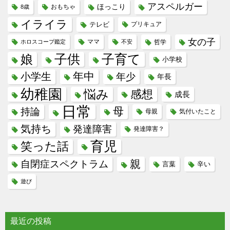
アスペルガー
ほっこり
8歳
おもちゃ
イライラ
テレビ
プリキュア
女の子
ホロスコープ鑑定
ママ
不安
哲学
子供
子育て
娘
小学校
年中
小学生
年少
年長
幼稚園
悩み
感想
成長
日常
母
持論
母親
気付いたこと
気持ち
発達障害
発達障害？
育児
笑った話
親
自閉症スペクトラム
言葉
辛い
遊び
最近の投稿