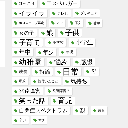
アスペルガー
ほっこり
イライラ
テレビ
プリキュア
ホロスコープ鑑定
ママ
不安
哲学
子供
娘
女の子
子育て
小学生
小学校
年中
年少
年長
幼稚園
悩み
感想
日常
母
持論
成長
気持ち
母親
気付いたこと
発達障害
発達障害？
育児
笑った話
親
自閉症スペクトラム
言葉
辛い
遊び