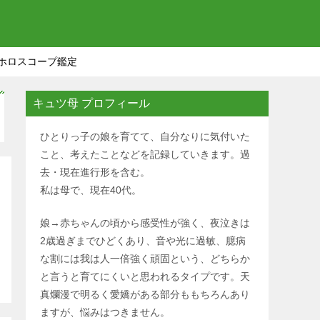
ホロスコープ鑑定
キュツ母 プロフィール
ひとりっ子の娘を育てて、自分なりに気付いた
こと、考えたことなどを記録していきます。過
去・現在進行形を含む。
私は母で、現在40代。
娘→赤ちゃんの頃から感受性が強く、夜泣きは
2歳過ぎまでひどくあり、音や光に過敏、臆病
な割には我は人一倍強く頑固という、どちらか
と言うと育てにくいと思われるタイプです。天
真爛漫で明るく愛嬌がある部分ももちろんあり
ますが、悩みはつきません。