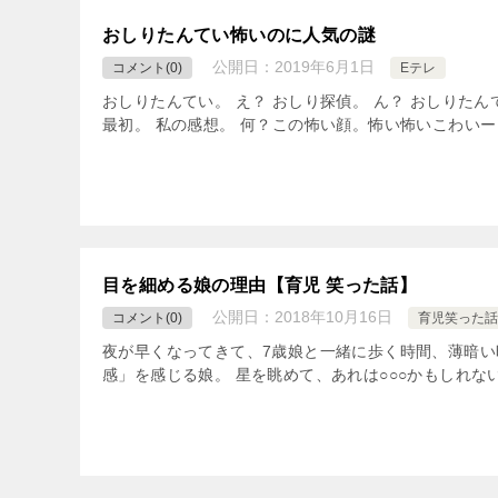
おしりたんてい怖いのに人気の謎
公開日：
2019年6月1日
コメント(0)
Eテレ
おしりたんてい。 え？ おしり探偵。 ん？ おしりたん
最初。 私の感想。 何？この怖い顔。怖い怖いこわいー！
目を細める娘の理由【育児 笑った話】
公開日：
2018年10月16日
コメント(0)
育児笑った話
夜が早くなってきて、7歳娘と一緒に歩く時間、薄暗い
感」を感じる娘。 星を眺めて、あれは○○○かもしれな