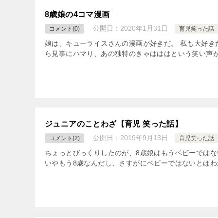
8歳娘の4コマ漫画
公開日：
2020年1月31日
コメント(0)
育児笑った話
娘は、キューライスさんの漫画が好きだ。 私も大好き
ら見事にハマり、あの独特のきゃはははという笑い声が
ジュニアのことわざ【育児 笑った話】
公開日：
2019年9月13日
コメント(2)
育児笑った話
ちょっとびっくりしたのが、8歳娘はもうベビーではな
いやもう8歳なんだし、さすがにベビーではないとはわ