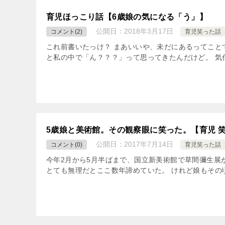
育児ほっこり話【6歳娘の気になる「う」】
公開日：
2018年3月17日
コメント(2)
育児笑った話
これ前書いたっけ？ まあいいや、未だにあるってこと
と私の中で「ん？？？」って思ってきたんだけど。 気
5歳娘と美術館。その観察眼に笑った。【育児 
公開日：
2017年7月14日
コメント(0)
育児笑った話
今年2月から5月半ばまで、国立新美術館で草間彌生展
とても無理だとここ数年諦めていた。 けれど娘もその