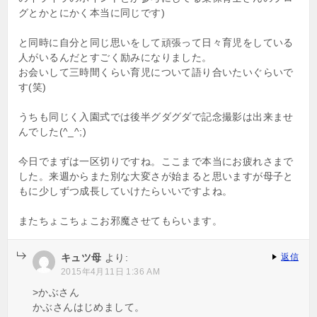
グとかとにかく本当に同じです)
と同時に自分と同じ思いをして頑張って日々育児をしている
人がいるんだとすごく励みになりました。
お会いして三時間くらい育児について語り合いたいぐらいで
す(笑)
うちも同じく入園式では後半グダグダで記念撮影は出来ませ
んでした(^_^;)
今日でまずは一区切りですね。ここまで本当にお疲れさまで
した。来週からまた別な大変さが始まると思いますが母子と
もに少しずつ成長していけたらいいですよね。
またちょこちょこお邪魔させてもらいます。
キュツ母
より:
返信
2015年4月11日 1:36 AM
>かぶさん
かぶさんはじめまして。