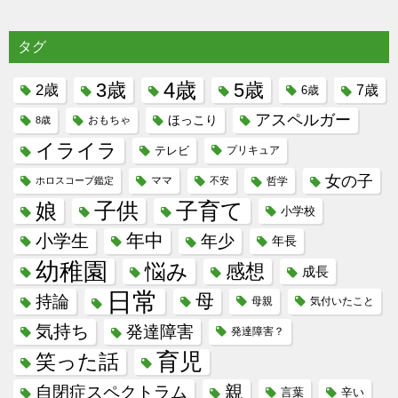
タグ
4歳
3歳
5歳
2歳
7歳
6歳
アスペルガー
ほっこり
8歳
おもちゃ
イライラ
テレビ
プリキュア
女の子
ホロスコープ鑑定
ママ
不安
哲学
子供
子育て
娘
小学校
年中
小学生
年少
年長
幼稚園
悩み
感想
成長
日常
母
持論
母親
気付いたこと
気持ち
発達障害
発達障害？
育児
笑った話
親
自閉症スペクトラム
言葉
辛い