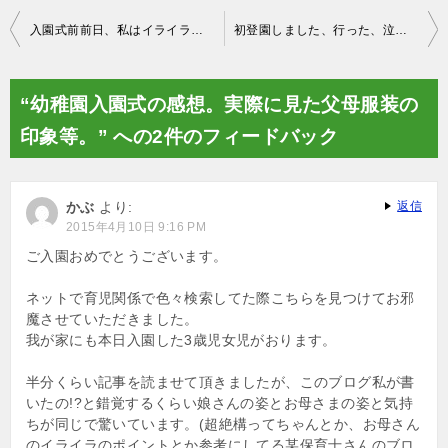
投
入園式前前日、私はイライラして、そして号泣した。
初登園しました、行った、泣かずに、、私が落ち着かない。
稿
ナ
“幼稚園入園式の感想。実際に見た父母服装の
ビ
印象等。” への2件のフィードバック
ゲ
ー
かぶ
より:
返信
シ
2015年4月10日 9:16 PM
ョ
ご入園おめでとうございます。
ン
ネットで育児関係で色々検索してた際こちらを見つけてお邪
魔させていただきました。
我が家にも本日入園した3歳児女児がおります。
半分くらい記事を読ませて頂きましたが、このブログ私が書
いたの!?と錯覚するくらい娘さんの姿とお母さまの姿と気持
ちが同じで驚いています。(超絶構ってちゃんとか、お母さん
のイライラのポイントとか参考にしてる某保育士さんのブロ